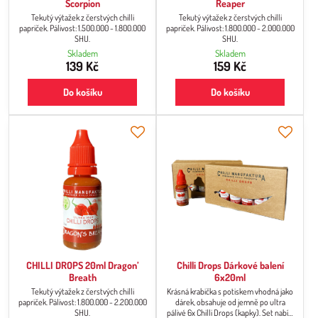
Scorpion
Reaper
Tekutý výtažek z čerstvých chilli
Tekutý výtažek z čerstvých chilli
papriček. Pálivost: 1.500.000 - 1.800.000
papriček. Pálivost: 1.800.000 - 2.000.000
SHU.
SHU.
Skladem
Skladem
139 Kč
159 Kč
Do košíku
Do košíku
CHILLI DROPS 20ml Dragon’
Chilli Drops Dárkové balení
Breath
6x20ml
Tekutý výtažek z čerstvých chilli
Krásná krabička s potiskem vhodná jako
papriček. Pálivost: 1.800.000 - 2.200.000
dárek, obsahuje od jemně po ultra
SHU.
pálivé 6x Chilli Drops (kapky). Set nabízí