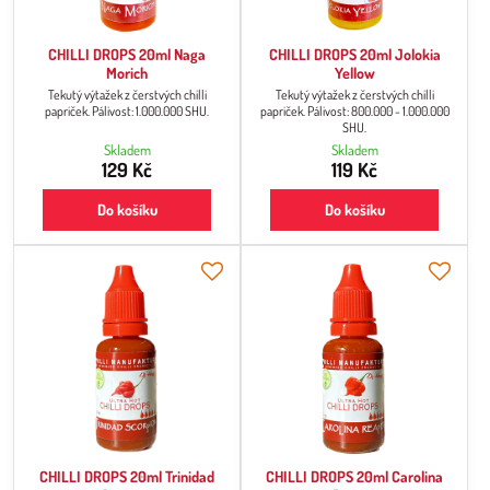
CHILLI DROPS 20ml Naga
CHILLI DROPS 20ml Jolokia
Morich
Yellow
Tekutý výtažek z čerstvých chilli
Tekutý výtažek z čerstvých chilli
papriček. Pálivost: 1.000.000 SHU.
papriček. Pálivost: 800.000 - 1.000.000
SHU.
Skladem
Skladem
129 Kč
119 Kč
Do košíku
Do košíku
CHILLI DROPS 20ml Trinidad
CHILLI DROPS 20ml Carolina