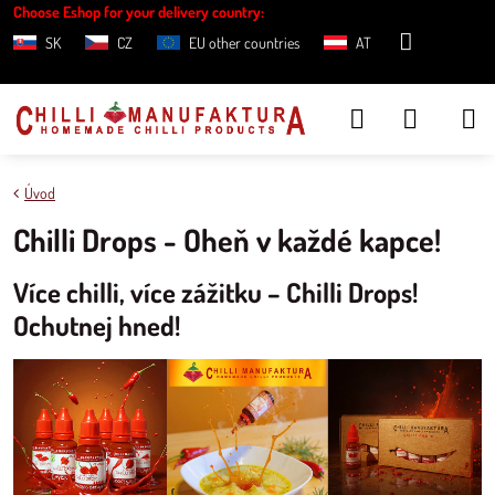
Choose Eshop for your delivery country:
SK
CZ
EU other countries
AT
Úvod
Chilli Drops - Oheň v každé kapce!
Více chilli, více zážitku – Chilli Drops!
Ochutnej hned!