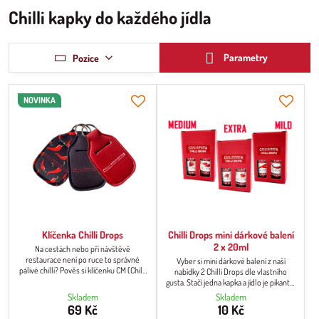
Chilli kapky do každého jídla
Parametry
Pozice
NOVINKA
Klíčenka Chilli Drops
Chilli Drops mini dárkové balení
2 x 20ml
Na cestách nebo při návštěvě
restaurace není po ruce to správné
Vyber si mini dárkové balení z naší
pálivé chilli? Pověs si klíčenku CM (Chilli
nabídky 2 Chilli Drops dle vlastního
Manufaktura) s chilli drops lahvičkou na
gusta. Stačí jedna kapka a jídlo je pikantní
tašku, klíče, opasek, nebo vlož do tašky
s typickou chutí chilli papriček.
Skladem
Skladem
- chilli budeš mít vždy po ruce s sebou.
69 Kč
10 Kč