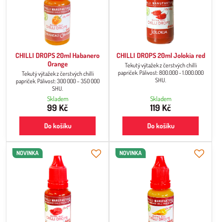
CHILLI DROPS 20ml Habanero
CHILLI DROPS 20ml Jolokia red
Orange
Tekutý výtažek z čerstvých chilli
papriček. Pálivost: 800.000 - 1.000.000
Tekutý výtažek z čerstvých chilli
SHU.
papriček. Pálivost: 300 000 – 350 000
SHU.
Skladem
Skladem
99 Kč
119 Kč
Do košíku
Do košíku
NOVINKA
NOVINKA