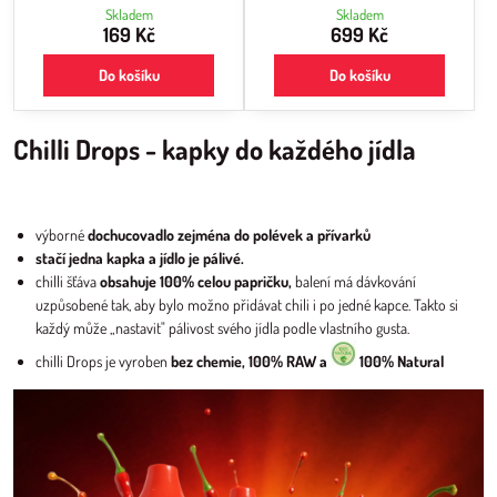
při společném stolování, pro každého,
Skladem
Skladem
kdo má v oblibě pálivé, možnost zvolit si
169 Kč
699 Kč
podle potřeby správné pálivé kapky s
přesným dávkováním ke každému jídlu.
Do košíku
Do košíku
Chilli Drops - kapky do každého jídla
výborné
dochucovadlo zejména do polévek a přívarků
stačí jedna kapka a jídlo je pálivé.
chilli šťáva
obsahuje 100% celou papričku,
balení má dávkování
uzpůsobené tak, aby bylo možno přidávat chili i po jedné kapce. Takto si
každý může „nastavit" pálivost svého jídla podle vlastního gusta.
chilli Drops je vyroben
bez chemie, 100% RAW a
100% Natural