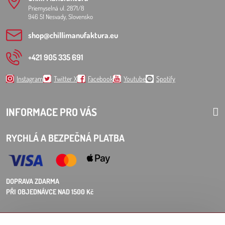
Priemyselná ul. 2871/8
946 51 Nesvady, Slovensko
shop​@chillimanufaktura​.eu
+421 905 335 691
Instagram
Twitter X
Facebook
Youtube
Spotify
INFORMACE PRO VÁS
RYCHLÁ A BEZPEČNÁ PLATBA
DOPRAVA ZDARMA
PŘI OBJEDNÁVCE NAD 1500 Kč
Choose Eshop for your delivery country: