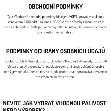
OBCHODNÍ PODMÍNKY
Tyto Všeobecné obchodní podmínky (dále jen „VOP") upravují v souladu s
ustanovením § 1751 odst. 1 zákona č. 89/2012 Sb., občanský zákoník, ve znění
pozdějších předpisů (dále jen „občanský zákoník" nebo „OZ") vzájemná práva a
povinnosti smluvních stran...
PODMÍNKY OCHRANY OSOBNÍCH ÚDAJŮ
Společnost Chilli Manufaktura. r. o., Jókaiho 331/46, 946 51 Nesvady, IČ: 52 570
185 (dále jen „Provozovatel") respektuje soukromí všech dotčených osob, s
nimiž je v kontaktu, bez ohledu na to, zda osobní údaje zpracovává sama nebo
prostřednictvím třetích stran...
NEVÍTE JAK VYBRAT VHODNOU PÁLIVOST
NEBO VÝROBEK?