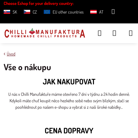
Choose Eshop for your delivery country:
SK
CZ
EU other countries
AT
Úvod
Vše o nákupu
JAK NAKUPOVAT
U nás v Chilli Manufaktuře máme otevřeno 7 dní v týdnu a 24 hodin denně.
Kdykoli máte chuť koupit něco hezkého sobě nebo svým blízkým, stačí se
poohlédnout po našem e-shopu a vybrat si z naší široké nabídky...
CENA DOPRAVY