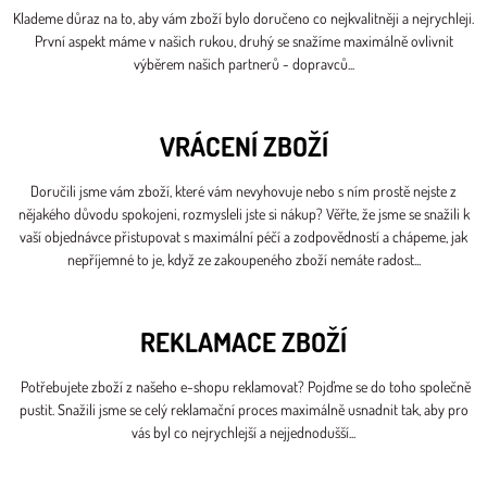
Klademe důraz na to, aby vám zboží bylo doručeno co nejkvalitněji a nejrychleji.
První aspekt máme v našich rukou, druhý se snažíme maximálně ovlivnit
výběrem našich partnerů - dopravců...
VRÁCENÍ ZBOŽÍ
Doručili jsme vám zboží, které vám nevyhovuje nebo s ním prostě nejste z
nějakého důvodu spokojeni, rozmysleli jste si nákup? Věřte, že jsme se snažili k
vaší objednávce přistupovat s maximální péčí a zodpovědností a chápeme, jak
nepříjemné to je, když ze zakoupeného zboží nemáte radost...
REKLAMACE ZBOŽÍ
Potřebujete zboží z našeho e-shopu reklamovat? Pojďme se do toho společně
pustit. Snažili jsme se celý reklamační proces maximálně usnadnit tak, aby pro
vás byl co nejrychlejší a nejjednodušší...