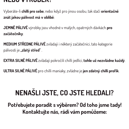
Vyberáte-li
chilli pro sebe
, nebo když pro jinou osobu, tak stačí
orientačně
znát jakou pálivost má v oblibě
:
JEMNĚ PÁLIVÉ
výrobky jsou vhodné v malých, opatrných dávkách
pro
začátečníky
.
MEDIUM STŘEDNE PÁLIVÉ
zvládají i některý začátečníci, tato kategorie
pálivosti je
„zlatý střed"
.
EXTRA SILNĚ PÁLIVÉ
zvládají pokročilí chilli jedlíci,
tohle už nezvládne každý
.
ULTRA SILNĚ PÁLIVÉ
pro chilli maniaky, zvládne je
jen zdatný chilli profík
.
NENAŠLI JSTE, CO JSTE HLEDALI?
Potřebujete poradit s výběrem? Od toho jsme tady!
Kontaktujte nás, rádi vám pomůžeme: