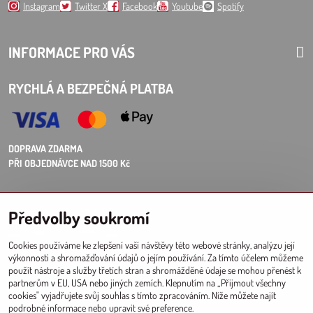
Instagram
Twitter X
Facebook
Youtube
Spotify
INFORMACE PRO VÁS
RYCHLÁ A BEZPEČNÁ PLATBA
DOPRAVA ZDARMA
PŘI OBJEDNÁVCE NAD 1500 Kč
Choose Eshop for your delivery country:
Předvolby soukromí
AT
CZ
DE
SK
HU
PL
EU other countries
Cookies používáme ke zlepšení vaší návštěvy této webové stránky, analýzu její
výkonnosti a shromažďování údajů o jejím používání. Za tímto účelem můžeme
VELKOOBCHOD PRO PRODEJNY
použít nástroje a služby třetích stran a shromážděné údaje se mohou přenést k
partnerům v EU, USA nebo jiných zemích. Klepnutím na „Přijmout všechny
Registrace l Přihlášení
do velkoobchodu
cookies" vyjadřujete svůj souhlas s tímto zpracováním. Níže můžete najít
podrobné informace nebo upravit své preference.