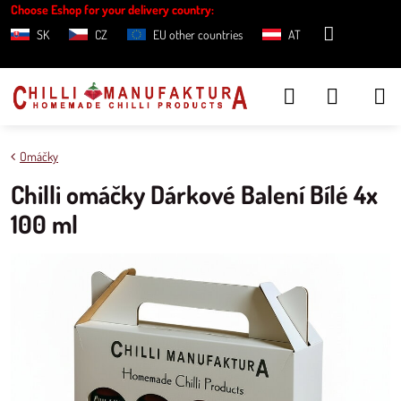
Choose Eshop for your delivery country:
SK
CZ
EU other countries
AT
Omáčky
Chilli omáčky Dárkové Balení Bílé 4x
100 ml