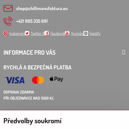
shop​@chillimanufaktura​.eu
+421 905 335 691
Instagram
Twitter X
Facebook
Youtube
Spotify
INFORMACE PRO VÁS
RYCHLÁ A BEZPEČNÁ PLATBA
DOPRAVA ZDARMA
PŘI OBJEDNÁVCE NAD 1500 Kč
Choose Eshop for your delivery country:
Předvolby soukromí
AT
CZ
DE
SK
HU
PL
EU other countries