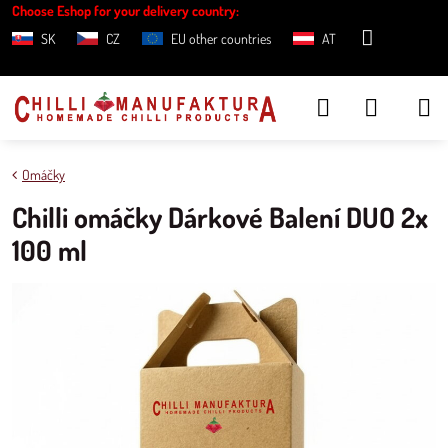
Choose Eshop for your delivery country:
SK
CZ
EU other countries
AT
Omáčky
Chilli omáčky Dárkové Balení DUO 2x
100 ml