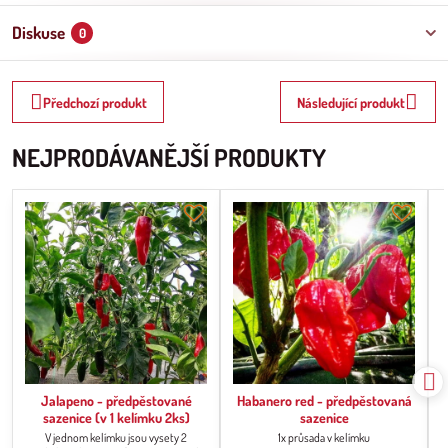
Diskuse
0
Předchozí produkt
Následující produkt
NEJPRODÁVANĚJŠÍ PRODUKTY
Jalapeno - předpěstované
Habanero red - předpěstovaná
sazenice (v 1 kelímku 2ks)
sazenice
V jednom kelímku jsou vysety 2
1x průsada v kelímku