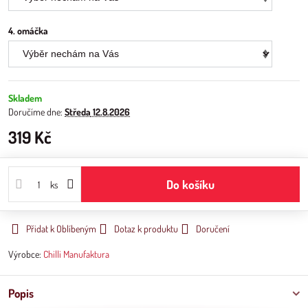
4. omáčka
Skladem
Doručíme dne:
Středa
12.8.2026
319 Kč
Do košíku
ks
Přidat k Oblíbeným
Dotaz k produktu
Doručení
Výrobce:
Chilli Manufaktura
Popis