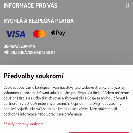
INFORMACE PRO VÁS
RYCHLÁ A BEZPEČNÁ PLATBA
DOPRAVA ZDARMA
PŘI OBJEDNÁVCE NAD 1500 Kč
Choose Eshop for your delivery country:
Předvolby soukromí
AT
CZ
DE
SK
HU
PL
EU other countries
Cookies používáme ke zlepšení vaší návštěvy této webové stránky, analýzu její
výkonnosti a shromažďování údajů o jejím používání. Za tímto účelem můžeme
VELKOOBCHOD PRO PRODEJNY
použít nástroje a služby třetích stran a shromážděné údaje se mohou přenést k
partnerům v EU, USA nebo jiných zemích. Klepnutím na „Přijmout všechny
Registrace l Přihlášení
do velkoobchodu
cookies" vyjadřujete svůj souhlas s tímto zpracováním. Níže můžete najít
podrobné informace nebo upravit své preference.
Zásady ochrany soukromí
Since 2017 © CM