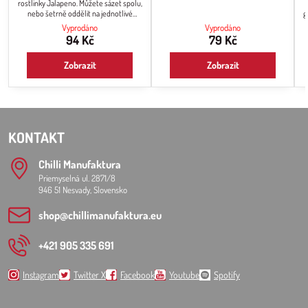
rostlinky Jalapeno. Můžete sázet spolu,
nebo šetrně oddělit na jednotlivé
g
rostlinky a sázet zvlášť po jedné
Vyprodáno
Vyprodáno
rostlince
94 Kč
79 Kč
Zobrazit
Zobrazit
KONTAKT
Chilli Manufaktura
Priemyselná ul. 2871/8
946 51 Nesvady, Slovensko
shop​@chillimanufaktura​.eu
+421 905 335 691
Instagram
Twitter X
Facebook
Youtube
Spotify