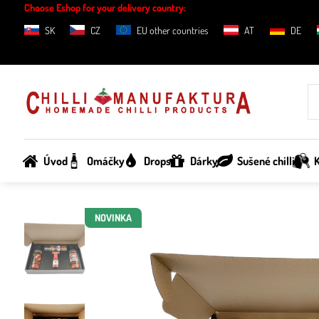
Choose Eshop for your delivery country:
SK
CZ
EU other countries
AT
DE
Úvod
Omáčky
Drops
Dárky
Sušené chilli
K
NOVINKA