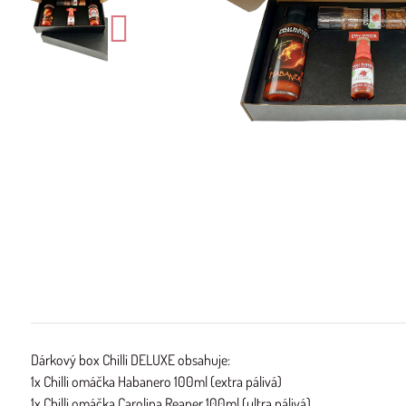
Dárkový box Chilli DELUXE obsahuje:
1x Chilli omáčka Habanero 100ml (extra pálivá)
1x Chilli omáčka Carolina Reaper 100ml (ultra pálivá)