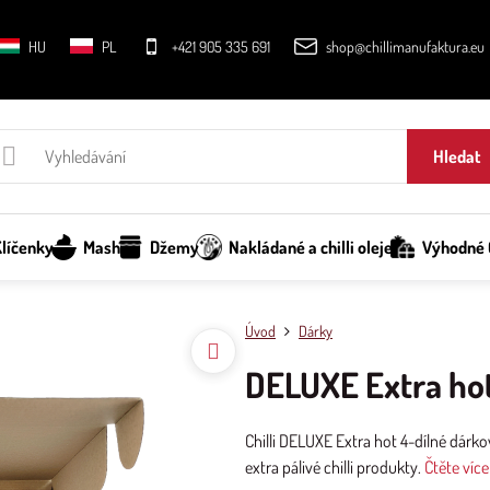
HU
PL
+421 905 335 691
shop@chillimanufaktura.eu
Hledat
líčenky
Mash
Džemy
Nakládané a chilli oleje
Výhodné C
Úvod
Dárky
DELUXE Extra hot
Chilli DELUXE Extra hot 4-dílné dárko
extra pálivé chilli produkty.
Čtěte více