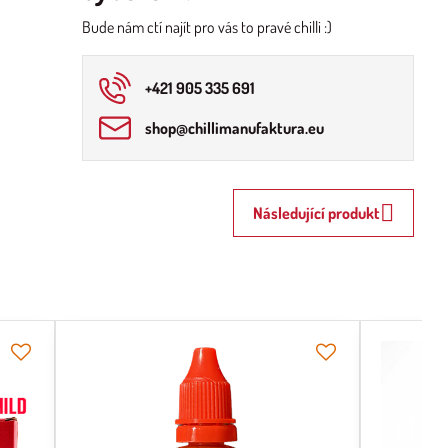
Bude nám ctí najít pro vás to pravé chilli :)
+421 905 335 691
shop​@chillimanufaktura​.eu
Následující produkt