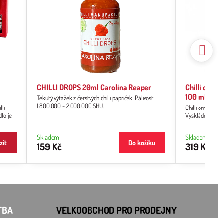
CHILLI DROPS 20ml Carolina Reaper
Chilli om
100 ml
Tekutý výtažek z čerstvých chilli papriček. Pálivost:
1.800.000 - 2.000.000 SHU.
lli
Chilli omáčky
dlo je
Vyskládej si
Skladem
Skladem
zit
Do košíku
159 Kč
319 Kč
TBA
VELKOOBCHOD PRO PRODEJNY