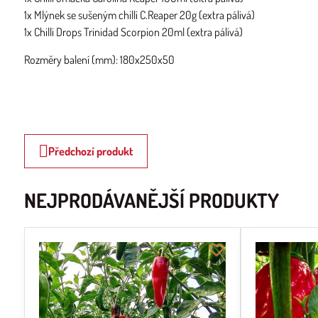
1x Mlýnek se sušeným chilli C.Reaper 20g (extra pálivá)
1x Chilli Drops Trinidad Scorpion 20ml (extra pálivá)
Rozměry balení (mm): 180x250x50
Předchozí produkt
NEJPRODÁVANĚJŠÍ PRODUKTY