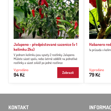
Jalapeno - předpěstované sazenice (v 1
Habanero red
kelímku 2ks)
1x průsada v kelí
V jednom kelímku jsou vysety 2 rostlinky Jalapeno.
Můžete sázet spolu, nebo šetrně oddělit na jednotlivé
rostlinky a sázet zvlášť po jedné rostlince
Vyprodáno
Vyprodáno
Zobrazit
94 Kč
79 Kč
KONTAKT
INFORMAC