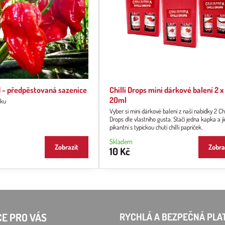
 - předpěstovaná sazenice
Chilli Drops mini dárkové balení 2 x
20ml
mku
Vyber si mini dárkové balení z naší nabídky 2 Chi
Drops dle vlastního gusta. Stačí jedna kapka a jí
pikantní s typickou chutí chilli papriček.
Skladem
Zobrazit
Zobra
10 Kč
E PRO VÁS
RYCHLÁ A BEZPEČNÁ PLA