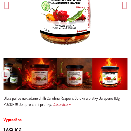
Ultra pálivé nakládané chilli Carolina Reaper s Jolokií a plátky Jalapeno 110g.
POZOR !!! Jen pro chilli profíky.
Čtěte více
Vyprodáno
149 Kč