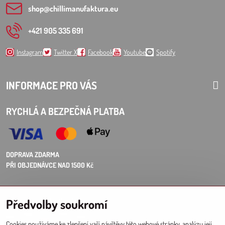
shop​@chillimanufaktura​.eu
+421 905 335 691
Instagram
Twitter X
Facebook
Youtube
Spotify
INFORMACE PRO VÁS
RYCHLÁ A BEZPEČNÁ PLATBA
DOPRAVA ZDARMA
PŘI OBJEDNÁVCE NAD 1500 Kč
Choose Eshop for your delivery country:
Předvolby soukromí
AT
CZ
DE
SK
HU
PL
EU other countries
Cookies používáme ke zlepšení vaší návštěvy této webové stránky, analýzu její