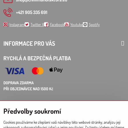
+421 905 335 691
Instagram
Twitter X
Facebook
Youtube
Spotify
INFORMACE PRO VÁS
RYCHLÁ A BEZPEČNÁ PLATBA
DOPRAVA ZDARMA
PŘI OBJEDNÁVCE NAD 1500 Kč
Choose Eshop for your delivery country:
Předvolby soukromí
AT
CZ
DE
SK
HU
PL
EU other countries
Cookies používáme ke zlepšení vaší návštěvy této webové stránky, analýzu její
výkonnosti a shromažďování údajů o jejím používání. Za tímto účelem můžeme