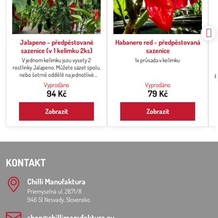
Jalapeno - předpěstované
Habanero red - předpěstovaná
sazenice (v 1 kelímku 2ks)
sazenice
V jednom kelímku jsou vysety 2
1x průsada v kelímku
rostlinky Jalapeno. Můžete sázet spolu,
nebo šetrně oddělit na jednotlivé
g
rostlinky a sázet zvlášť po jedné
Vyprodáno
Vyprodáno
rostlince
94 Kč
79 Kč
Zobrazit
Zobrazit
KONTAKT
Chilli Manufaktura
Priemyselná ul. 2871/8
946 51 Nesvady, Slovensko
shop​@chillimanufaktura​.eu