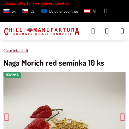
Choose Eshop for your delivery country:
SK
CZ
EU other countries
AT
Semínka Chilli
Naga Morich red semínka 10 ks
NOVINKA