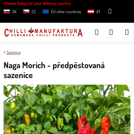
Choose Eshop for your delivery country:
SK
CZ
EU other countries
AT
Sazenice
Naga Morich - předpěstovaná
sazenice