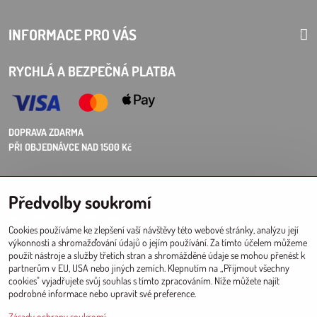
INFORMACE PRO VÁS
RYCHLÁ A BEZPEČNÁ PLATBA
DOPRAVA ZDARMA
PŘI OBJEDNÁVCE NAD 1500 Kč
Choose Eshop for your delivery country:
Předvolby soukromí
AT
CZ
DE
SK
HU
PL
EU other countries
Cookies používáme ke zlepšení vaší návštěvy této webové stránky, analýzu její
výkonnosti a shromažďování údajů o jejím používání. Za tímto účelem můžeme
VELKOOBCHOD PRO PRODEJNY
použít nástroje a služby třetích stran a shromážděné údaje se mohou přenést k
partnerům v EU, USA nebo jiných zemích. Klepnutím na „Přijmout všechny
Registrace l Přihlášení
do velkoobchodu
cookies" vyjadřujete svůj souhlas s tímto zpracováním. Níže můžete najít
podrobné informace nebo upravit své preference.
Zásady ochrany soukromí