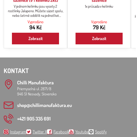
sazenice (v 1 kelímku 2ks)
sazenice
V jednom kelímku jsou vysety 2
1x průsada v kelímku
rostlinky Jalapeno. Můžete sázet spolu,
nebo šetrně oddělit na jednotlivé
g
rostlinky a sázet zvlášť po jedné
Vyprodáno
Vyprodáno
rostlince
94 Kč
79 Kč
Zobrazit
Zobrazit
KONTAKT
Chilli Manufaktura
Priemyselná ul. 2871/8
946 51 Nesvady, Slovensko
shop​@chillimanufaktura​.eu
+421 905 335 691
Instagram
Twitter X
Facebook
Youtube
Spotify