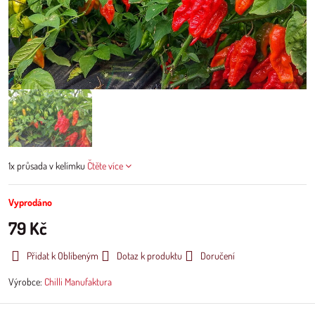
1x průsada v kelímku
Čtěte více
Vyprodáno
79 Kč
Přidat k Oblíbeným
Dotaz k produktu
Doručení
Výrobce:
Chilli Manufaktura