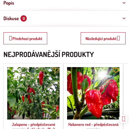
Popis
Diskuse
0
Předchozí produkt
Následující produkt
NEJPRODÁVANĚJŠÍ PRODUKTY
Jalapeno - předpěstované
Habanero red - předpěstovaná