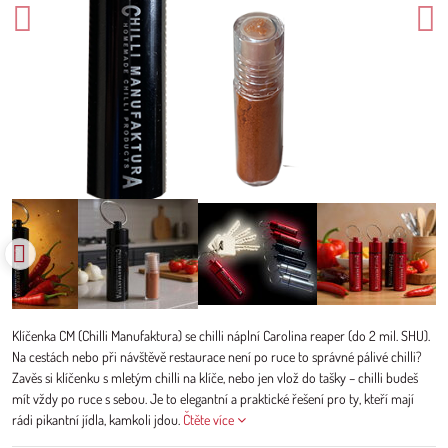
Klíčenka CM (Chilli Manufaktura) se chilli náplní Carolina reaper (do 2 mil. SHU).
Na cestách nebo při návštěvě restaurace není po ruce to správné pálivé chilli?
Zavěs si klíčenku s mletým chilli na klíče, nebo jen vlož do tašky – chilli budeš
mít vždy po ruce s sebou. Je to elegantní a praktické řešení pro ty, kteří mají
rádi pikantní jídla, kamkoli jdou.
Čtěte více