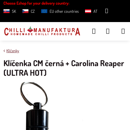
Choose Eshop for your delivery country:
SK
CZ
EU other countries
AT
Klíčenky
Klíčenka CM černá + Carolina Reaper
(ULTRA HOT)