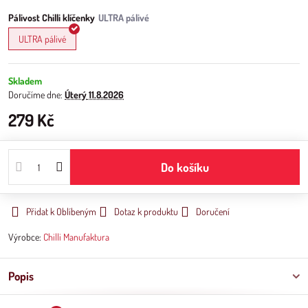
Pálivost Chilli klíčenky
ULTRA pálivé
Skladem
Doručíme dne:
Úterý
11.8.2026
279 Kč
Do košíku
Přidat k Oblíbeným
Dotaz k produktu
Doručení
Výrobce:
Chilli Manufaktura
Popis