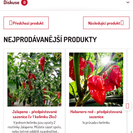
Diskuse
0
Předchozí produkt
Následující produkt
NEJPRODÁVANĚJŠÍ PRODUKTY
Jalapeno - předpěstované
Habanero red - předpěstovaná
sazenice (v 1 kelímku 2ks)
sazenice
V jednom kelímku jsou vysety 2
1x průsada v kelímku
rostlinky Jalapeno. Můžete sázet spolu,
nebo šetrně oddělit na jednotlivé
g