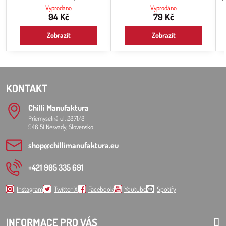
rostlinky a sázet zvlášť po jedné
Vyprodáno
Vyprodáno
rostlince
94 Kč
79 Kč
Zobrazit
Zobrazit
KONTAKT
Chilli Manufaktura
Priemyselná ul. 2871/8
946 51 Nesvady, Slovensko
shop​@chillimanufaktura​.eu
+421 905 335 691
Instagram
Twitter X
Facebook
Youtube
Spotify
INFORMACE PRO VÁS