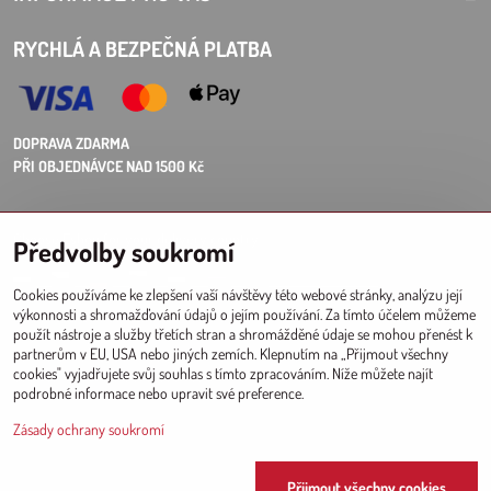
RYCHLÁ A BEZPEČNÁ PLATBA
DOPRAVA ZDARMA
PŘI OBJEDNÁVCE NAD 1500 Kč
Choose Eshop for your delivery country:
Předvolby soukromí
AT
CZ
DE
SK
HU
PL
EU other countries
Cookies používáme ke zlepšení vaší návštěvy této webové stránky, analýzu její
výkonnosti a shromažďování údajů o jejím používání. Za tímto účelem můžeme
VELKOOBCHOD PRO PRODEJNY
použít nástroje a služby třetích stran a shromážděné údaje se mohou přenést k
partnerům v EU, USA nebo jiných zemích. Klepnutím na „Přijmout všechny
Registrace l Přihlášení
do velkoobchodu
cookies" vyjadřujete svůj souhlas s tímto zpracováním. Níže můžete najít
podrobné informace nebo upravit své preference.
Zásady ochrany soukromí
Since 2017 © CM
Přijmout všechny cookies