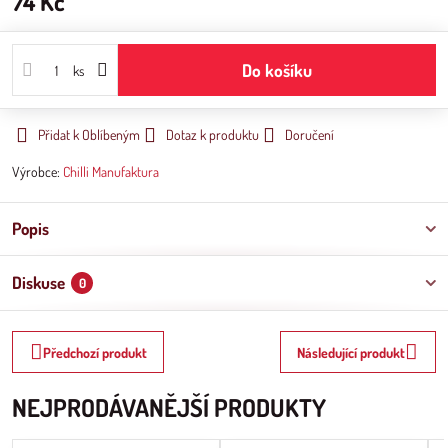
74 Kč
Do košíku
ks
Přidat k Oblíbeným
Dotaz k produktu
Doručení
Výrobce:
Chilli Manufaktura
Popis
Diskuse
0
Předchozí produkt
Následující produkt
NEJPRODÁVANĚJŠÍ PRODUKTY