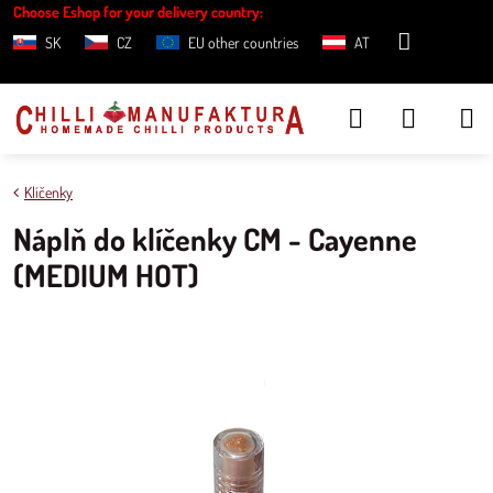
Choose Eshop for your delivery country:
SK
CZ
EU other countries
AT
Klíčenky
Náplň do klíčenky CM - Cayenne
(MEDIUM HOT)